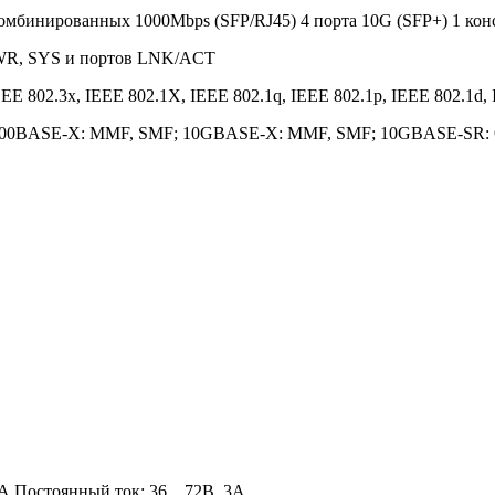
 комбинированных 1000Mbps (SFP/RJ45) 4 порта 10G (SFP+) 1 ко
PWR, SYS и портов LNK/ACT
EEE 802.3x, IEEE 802.1X, IEEE 802.1q, IEEE 802.1p, IEEE 802.1d,
); 1000BASE-X: MMF, SMF; 10GBASE-X: MMF, SMF; 10GBASE-S
1 А Постоянный ток: 36…72В, 3А