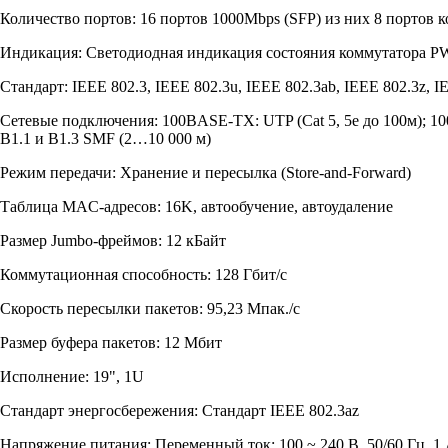
Количество портов: 16 портов 1000Mbps (SFP) из них 8 портов
Индикация: Светодиодная индикация состояния коммутатора 
Стандарт: IEEE 802.3, IEEE 802.3u, IEEE 802.3ab, IEEE 802.3z, I
Сетевые подключения: 100BASE-TX: UTP (Cat 5, 5e до 100м
B1.1 и B1.3 SMF (2…10 000 м)
Режим передачи: Хранение и пересылка (Store-and-Forward)
Таблица MAC-адресов: 16K, автообучение, автоудаление
Размер Jumbo-фреймов: 12 кБайт
Коммутационная способность: 128 Гбит/с
Скорость пересылки пакетов: 95,23 Мпак./с
Размер буфера пакетов: 12 Мбит
Исполнение: 19", 1U
Стандарт энергосбережения: Стандарт IEEE 802.3az
Напряжение питания: Переменный ток: 100 ~ 240 В, 50/60 Гц, 