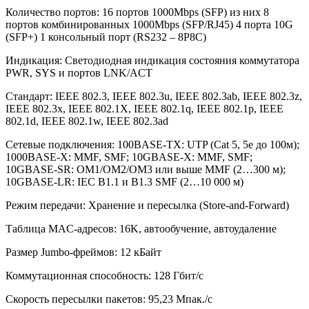
Количество портов: 16 портов 1000Mbps (SFP) из них 8
портов комбинированных 1000Mbps (SFP/RJ45) 4 порта 10G
(SFP+) 1 консольный порт (RS232 – 8P8C)
Индикация: Светодиодная индикация состояния коммутатора
PWR, SYS и портов LNK/ACT
Стандарт: IEEE 802.3, IEEE 802.3u, IEEE 802.3ab, IEEE 802.3z,
IEEE 802.3x, IEEE 802.1X, IEEE 802.1q, IEEE 802.1p, IEEE
802.1d, IEEE 802.1w, IEEE 802.3ad
Сетевые подключения: 100BASE-TX: UTP (Cat 5, 5e до 100м);
1000BASE-X: MMF, SMF; 10GBASE-X: MMF, SMF;
10GBASE-SR: OM1/OM2/OM3 или выше MMF (2…300 м);
10GBASE-LR: IEC B1.1 и B1.3 SMF (2…10 000 м)
Режим передачи: Хранение и пересылка (Store-and-Forward)
Таблица MAC-адресов: 16K, автообучение, автоудаление
Размер Jumbo-фреймов: 12 кБайт
Коммутационная способность: 128 Гбит/с
Скорость пересылки пакетов: 95,23 Мпак./с