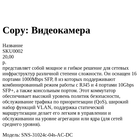
ТОРГОВЫМ
КОМПАНИЯМ
Copy: Видеокамера
Название
SKU0002
20,00
р.
представляет собой мощное и гибкое решение для сетевых
инфраструктур различной степени сложности. Он оснащен 16
портами 1000Mbps SFP, 8 из которых поддерживают
комбинированный режим работы с RJ45 и 4 портами 10Gbps
SFP+, а также консольным портом. Этот коммутатор
обеспечивает высокий уровень политик безопасности,
обслуживание трафика по приоритезации (QoS), широкий
набор функций VLAN, поддержка статической
маршрутизации делает его легким в управлении и
обслуживании на уровне агрегации или ядра (для сетей
среднего уровня).
Модель: SNS-31024с-04s-AC-DC